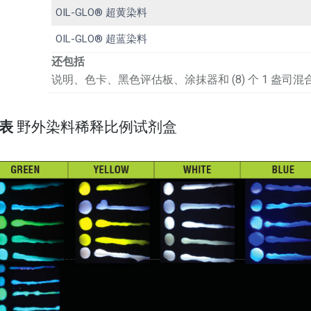
OIL-GLO® 超黄染料
OIL-GLO® 超蓝染料
还包括
说明、色卡、黑色评估板、涂抹器和 (8) 个 1 盎司混
色表
野外染料稀释比例试剂盒