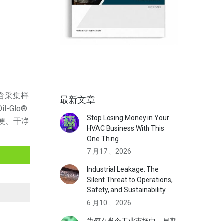
含采集样
最新文章
Glo®
Stop Losing Money in Your
简便、干净
HVAC Business With This
One Thing
7 月17 、2026
Industrial Leakage: The
Silent Threat to Operations,
Safety, and Sustainability
6 月10 、2026
为何在当今工业市场中，早期