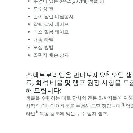
뚜껑이 있는 8온스(237ml) 샘플 병
흡수성 천
끈이 달린 비닐봉지
압력 감지 테이프
박스 밀봉 테이프
배송 라벨
포장 방법
골판지 배송 상자
®
스펙트로라인을 만나보세요
오일 샘
료, 희석 비율 및 램프 권장 사항을 
해 드립니다:
샘플을 수령하는 대로 당사의 전문 화학자들이 귀하의
®
최적의 OIL-GLO 제품을 추천해 드릴 것입니다.
염료
®
라인
특정 용도에 맞는 누수 탐지 램프.