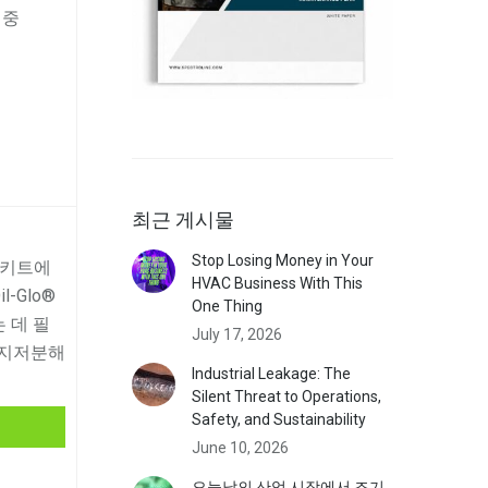
 중
최근 게시물
Stop Losing Money in Your
 키트에
HVAC Business With This
-Glo®
One Thing
는 데 필
July 17, 2026
 지저분해
Industrial Leakage: The
Silent Threat to Operations,
Safety, and Sustainability
June 10, 2026
오늘날의 산업 시장에서 조기