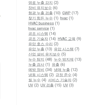
염료 누출 감지
(2)
장비 유지보수
(6)
형광 누출 검출
(10)
GWP
(17)
찾기 힘든 누수
(1)
hvac
(1)
HVAC business
(1)
hvac service
(1)
공조 시스템
(14)
공조 기술자
(14)
HVAC 교육
(9)
유압 호스 수리
(2)
유압 누출
(13)
유압 시스템
(7)
산업 설비 유지보수
(5)
누수 탐지
(48)
누수 방지제
(13)
누출 검사
(1)
유출
(6)
예방 정비
(34)
냉매 누출
(12)
냉동 시스템
(2)
규정 준수
(4)
씰 누수
(4)
서비스 기술자
(2)
UV
(2)
UV 검출
(15)
UV
(3)