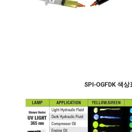
SPI-OGFDK 색