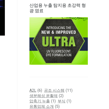
산업용 누출 탐지용 초강력 형
광 염료
A2L
(6)
공조 시스템
(11)
생분해성 윤활제
(2)
압축기 누출
(1)
부식
(1)
유통업체 소개
(5)