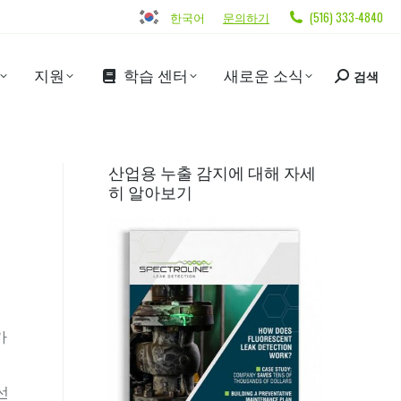
한국어
문의하기
(516) 333-4840
지원
학습 센터
새로운 소식
검색
산업용 누출 감지에 대해 자세
히 알아보기
가
선