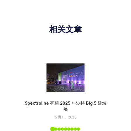
相关文章
Spectroline 亮相 2025 年沙特 Big 5 建筑
展
使用 S
5 月1 、2025
L 工具