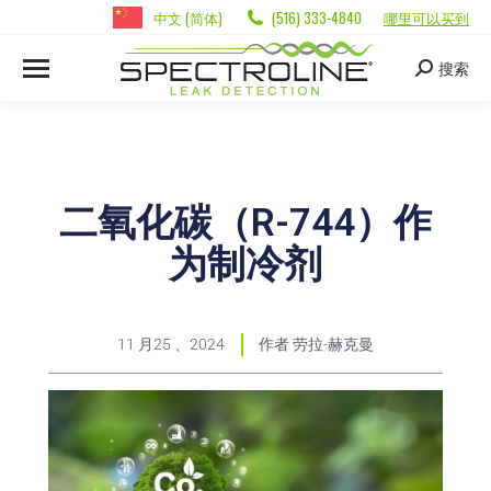
中文 (简体)
(516) 333-4840
哪里可以买到
搜索
二氧化碳（R-744）作
为制冷剂
11 月25 、2024
作者
劳拉-赫克曼