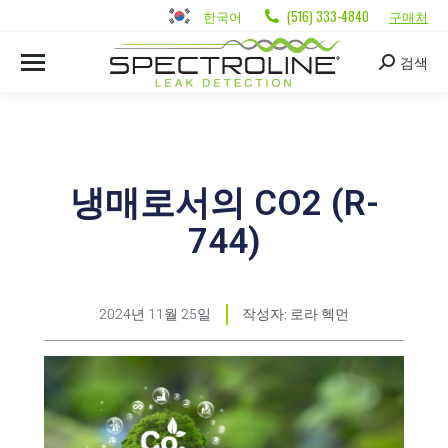
한국어
(516) 333-4840
구매처
검색
냉매로서의 CO2 (R-
744)
2024년 11월 25일
작성자:
로라 헥먼