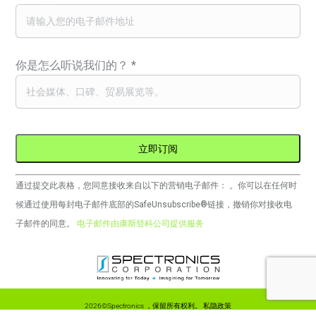
你是怎么听说我们的？
*
Constant
通过提交此表格，您同意接收来自以下的营销电子邮件： 。你可以在任何时
Contact
候通过使用每封电子邮件底部的SafeUnsubscribe®链接，撤销你对接收电
的
子邮件的同意。
电子邮件由康斯登科公司提供服务
使
用。
请
将
2026©Spectronics ，保留所有权利。
私隐政策
此