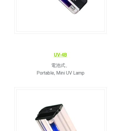
UV-4B
電池式、
Portable, Mini UV Lamp