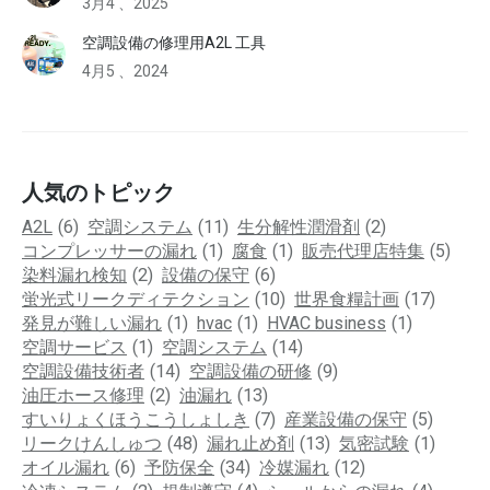
3月4 、2025
空調設備の修理用A2L 工具
4月5 、2024
人気のトピック
A2L
(6)
空調システム
(11)
生分解性潤滑剤
(2)
コンプレッサーの漏れ
(1)
腐食
(1)
販売代理店特集
(5)
染料漏れ検知
(2)
設備の保守
(6)
蛍光式リークディテクション
(10)
世界食糧計画
(17)
発見が難しい漏れ
(1)
hvac
(1)
HVAC business
(1)
空調サービス
(1)
空調システム
(14)
空調設備技術者
(14)
空調設備の研修
(9)
油圧ホース修理
(2)
油漏れ
(13)
すいりょくほうこうしょしき
(7)
産業設備の保守
(5)
リークけんしゅつ
(48)
漏れ止め剤
(13)
気密試験
(1)
オイル漏れ
(6)
予防保全
(34)
冷媒漏れ
(12)