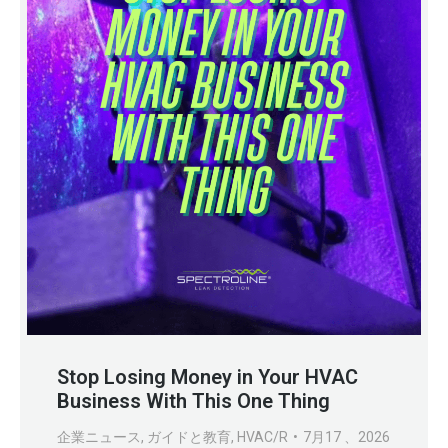
Stop Losing Money in Your HVAC
Business With This One Thing
企業ニュース
,
ガイドと教育
,
HVAC/R
7月17 、2026