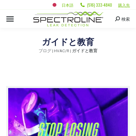
日本語
(516) 333-4840
購入先
検索
ガイドと教育
ブログ
|
HVAC/R
|
ガイドと教育