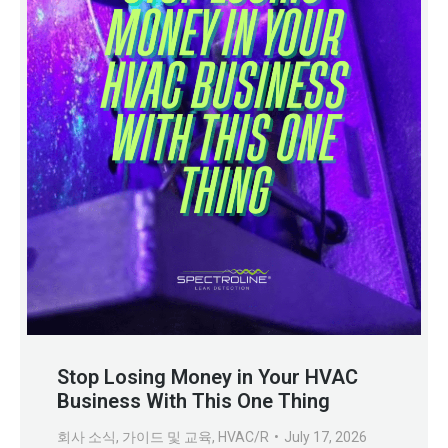
Stop Losing Money in Your HVAC
Business With This One Thing
회사 소식
,
가이드 및 교육
,
HVAC/R
July 17, 2026