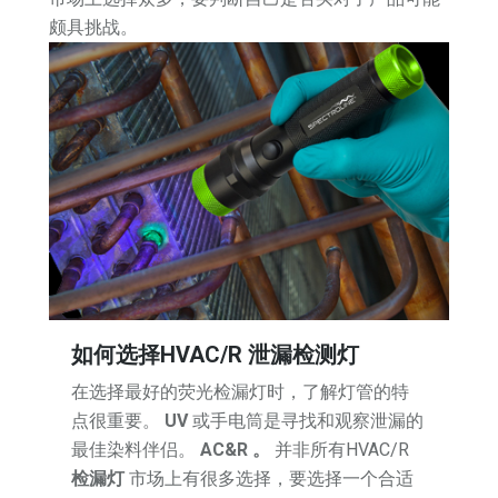
颇具挑战。
如何选择HVAC/R 泄漏检测灯
在选择最好的荧光检漏灯时，了解灯管的特
点很重要。
UV
或手电筒是寻找和观察泄漏的
最佳染料伴侣。
AC&R 。
并非所有HVAC/R
检漏灯
市场上有很多选择，要选择一个合适