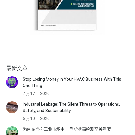
最新文章
Stop Losing Money in Your HVAC Business With This
One Thing
7 月17 、2026
Industrial Leakage: The Silent Threat to Operations,
Safety, and Sustainability
6 月10 、2026
为何在当今工业市场中，早期泄漏检测至关重要