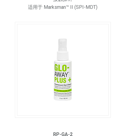
适用于 Marksman™ II (SPI-MDT)
RP-GA-2