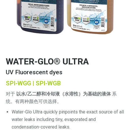
WATER-GLO® ULTRA
UV Fluorescent dyes
SPI-WGG | SPI-WGB
对于
以水/乙二醇和冷却液（水溶性）为基础的液体
系
统。有两种颜色可供选择。
Water-Glo Ultra quickly pinpoints the exact source of all
water leaks including tiny, evaporated and
condensation-covered leaks.