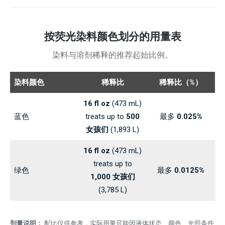
按荧光染料颜色划分的用量表
染料与溶剂稀释的推荐起始比例。
染料颜色
稀释比
稀释比（%）
16 fl oz
(473 mL)
蓝色
treats up to
500
最多
0.025%
女孩们
(1,893 L)
16 fl oz
(473 mL)
treats up to
绿色
最多
0.0125%
1,000 女孩们
(3,785 L)
剂量说明：
配比仅供参考，实际用量可能因液体状态、颜色、光照条件