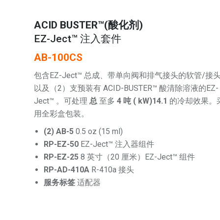
ACID BUSTER™(酸化剂)
EZ-Ject™ 注入套件
AB-100CS
包含EZ-Ject™ 总成、带单向阀和排气接头的软管/接
以及（2）支预装有 ACID-BUSTER™ 酸清除溶液的EZ-
Ject™ 。可处理
总
至多
4 吨 ( kW)14.1
的冷却效果。
用全彩盒包装。
(2) AB-5
0.5 oz (15 ml)
RP-EZ-50
EZ-Ject™ 注入器组件
RP-EZ-25
8 英寸（20 厘米）EZ-Ject™ 组件
RP-AD-410A
R-410a 接头
服务标签
适配器