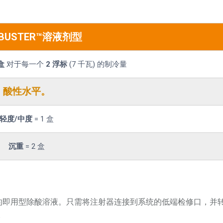
-BUSTER™溶液剂型
盒
对于每一个
2 浮标
(7 千瓦) 的制冷量
酸性水平。
轻度/中度
= 1 盒
沉重
= 2 盒
冷系统的即用型除酸溶液。只需将注射器连接到系统的低端检修口，并
。