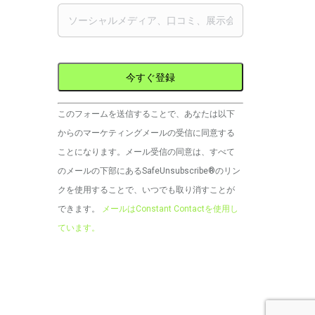
コ
このフォームを送信することで、あなたは以下
ン
からのマーケティングメールの受信に同意する
ス
ことになります。メール受信の同意は、すべて
タ
のメールの下部にあるSafeUnsubscribe®のリン
ン
クを使用することで、いつでも取り消すことが
ト
できます。
メールはConstant Contactを使用し
コ
ています。
ン
タ
ク
ト
の