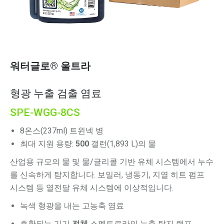
워터글로® 울트라
형광 누출 검출 염료
SPE-WGG-8CS
8온스(237ml) 트윈넥 병
최대 지원 용량:
500
갤런(1,893 L)의 물
산업용 규모의 물 및 물/글리콜 기반 유체 시스템에서 누수
를 신속하게 탐지합니다. 보일러, 냉동기, 지열 히트 펌프
시스템 등 열전달 유체 시스템에 이상적입니다.
녹색 형광을 내는 고농축 염료
호환되는 기기
전체
스펙트로라인 누출 탐지 램프