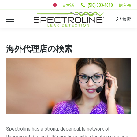
日本語
(516) 333-4840
購入先
検索
海外代理店の検索
Spectroline has a strong, dependable network of
fluorescent dye and UV suppliers with a location near you.