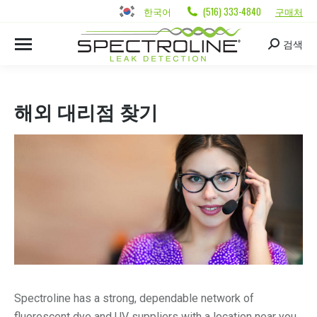
한국어
(516) 333-4840
구매처
검색
해외 대리점 찾기
Spectroline has a strong, dependable network of
fluorescent dye and UV suppliers with a location near you.