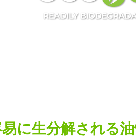
Powerful UV detection.
environmental i
容易に生分解される油