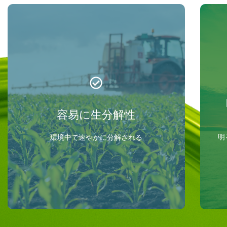
ECO-GLO™は環境中で安全に分解され、28
日間で60%以上が分解されるという結果か
ら、OECD 301B基準を上回っています。コ
ンプライアンスと性能を両立させる必要があ
る環境配慮型の事業に最適な選択肢であり、
容易に生分解性
規制の厳しい業界や環境に配慮が必要な作業
現場で広く信頼されています。
明
環境中で速やかに分解される
試験証明書を表示