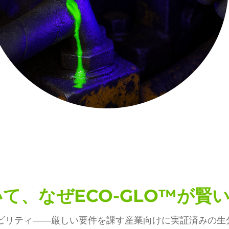
て、なぜECO-GLO™が賢
ビリティ――厳しい要件を課す産業向けに実証済みの生