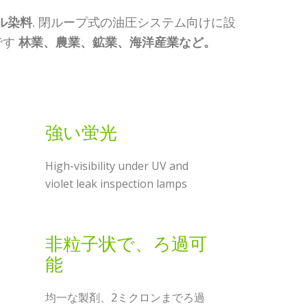
ル染料
. 閉ループ式の油圧システム向けに設
です
林業、農業、鉱業、海洋産業など。
強い蛍光
High-visibility under UV and
violet leak inspection lamps
非粒子状で、ろ過可
能
均一な製剤、2ミクロンまでろ過