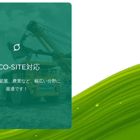
船舶から、重機や農業機械に至る
O-GLO™は過酷な現場での使用に
設計されています。その安定した
は閉鎖系システムにシームレスに
CO-SITE対応
器と生態系の双方にとって安全で
やフィルターの目詰まりがなく、
鉱業、農業など、幅広い分野に
作業現場でも確かな効果を発揮し
ます。
最適です！​