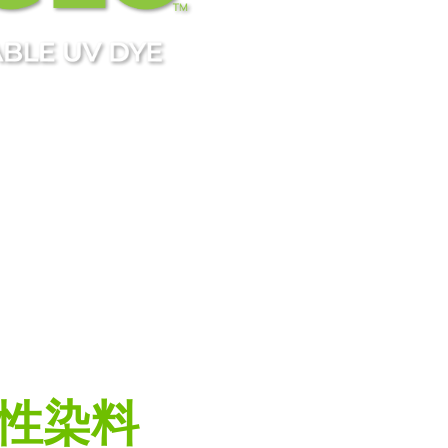
 Responsible
mpact.
性染料