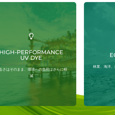
Don’t sacrifice visibility for sustainability.
伐採現場や
ECO-GLO™ delivers the same vivid green
まで、EC
fluorescence under UV light as our ULTRA
耐えるよう
oil dyes, without the environmental
HIGH-PERFORMANCE
油溶性処方
baggage. Its consistent brightness ensures
E
UV DYE
適合し、機
accurate leak detection even in low-light
す。相分離
conditions or on complex equipment.
林業、海洋、
どのような
るさはそのまま、環境への負荷はさらに軽
技術情報を見る
減