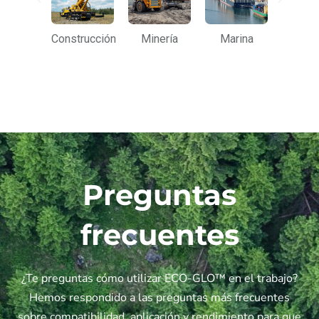
icultura
Construcción
Minería
Marina
Agricu
Preguntas
frecuentes
¿Te preguntas cómo utilizar ECO-GLO™ en el trabajo?
Hemos respondido a las preguntas más frecuentes
sobre compatibilidad, aplicación y rendimiento para que