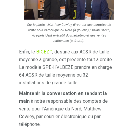
Sur la photo : Matthew Cowley, directeur des comptes de
vente pour l'Amérique du Nord (à gauche) / Brian Green,
vice-président exécutif du marketing et des ventes
nationales (à droite).
Enfin, le
BIGEZ™
, destiné aux AC&R de taille
moyenne à grande, est présenté tout à droite.
Le modèle SPE-HVLBEZE prendre en charge
64 AC&R de taille moyenne ou 32
installations de grande taille.
Maintenir la conversation en tendant la
main
à notre responsable des comptes de
vente pour l'Amérique du Nord, Matthew
Cowley, par courrier électronique ou par
téléphone.