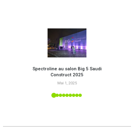
Spectroline au salon Big 5 Saudi
Construct 2025
Opte
Mai 1, 2025
g
alon
y