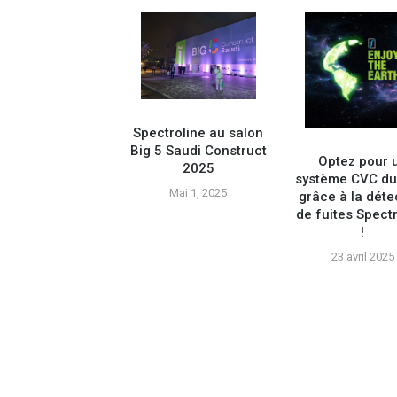
Spectroline au salon
Big 5 Saudi Construct
Optez pour 
2025
système CVC du
Mai 1, 2025
grâce à la déte
es outils A2L
de fuites Spect
sentés au salon
!
essionnel Tropic
Supply
23 avril 2025
vembre 26, 2024