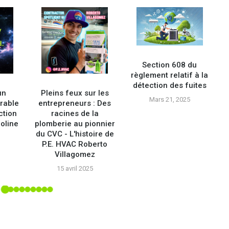
Section 608 du
règlement relatif à la
détection des fuites
un
Pleins feux sur les
Mars 21, 2025
rable
entrepreneurs : Des
ction
racines de la
roline
plomberie au pionnier
p
du CVC - L'histoire de
P.E. HVAC Roberto
Villagomez
15 avril 2025