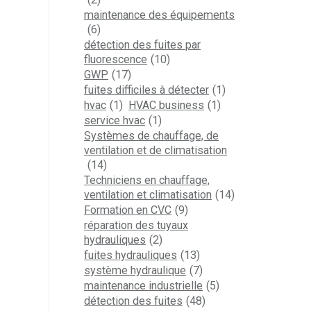
maintenance des équipements
(6)
détection des fuites par
fluorescence
(10)
GWP
(17)
fuites difficiles à détecter
(1)
hvac
(1)
HVAC business
(1)
service hvac
(1)
Spectroline 
Systèmes de chauffage, de
techniciens
ventilation et de climatisation
Le secteur des
Sept décennies à la
la teintur
(14)
équipements
ointe de la détection
salon AH
Techniciens en chauffage,
hydrauliques a besoin
de fuites UV
ventilation et climatisation
(14)
Février 2
de Spectroline lors de
Mars 4, 2025
Formation en CVC
(9)
la conférence
réparation des tuyaux
annuelle de la NFPA
hydrauliques
(2)
Février 27, 2025
fuites hydrauliques
(13)
système hydraulique
(7)
maintenance industrielle
(5)
détection des fuites
(48)