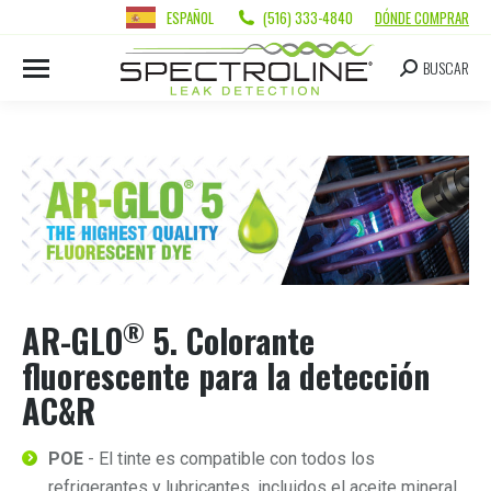
ESPAÑOL
(516) 333-4840
DÓNDE COMPRAR
BUSCAR
®
AR-GLO
5. Colorante
fluorescente para la detección
AC&R
POE
- El tinte es compatible con todos los
refrigerantes y lubricantes, incluidos el aceite mineral,