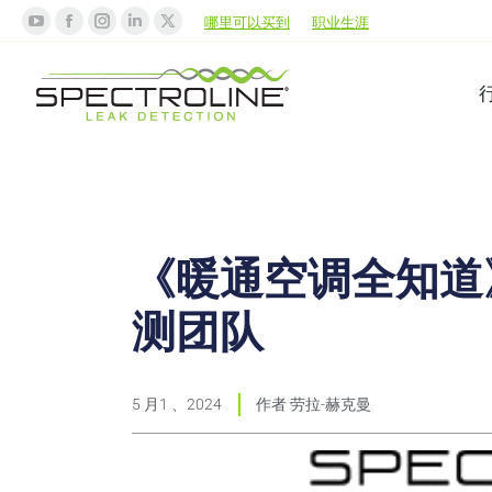
哪里可以买到
职业生涯
《暖通空调全知道》专
测团队
5 月1 、2024
作者
劳拉-赫克曼