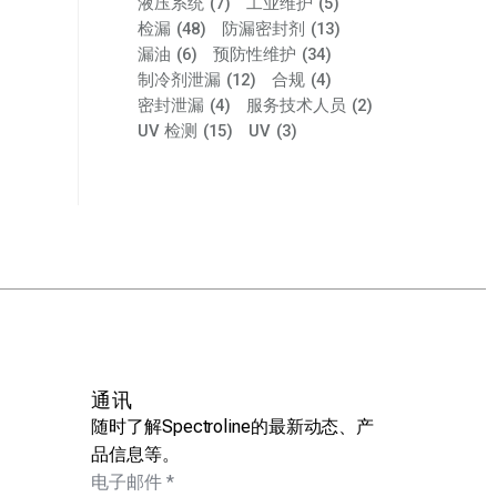
液压系统
(7)
工业维护
(5)
检漏
(48)
防漏密封剂
(13)
Spectrol
漏油
(6)
预防性维护
(34)
人员在 202
流体动力设备行业需要
70年来始终引领UV 泄
制冷剂泄漏
(12)
合规
(4)
展会上试用
Spectroline——NFPA
漏检测技术
密封泄漏
(4)
服务技术人员
(2)
2 月24 
年会
UV 检测
(15)
UV
(3)
三月4 、2025
2 月27 、2025
通讯
随时了解Spectroline的最新动态、产
品信息等。
电子邮件
*