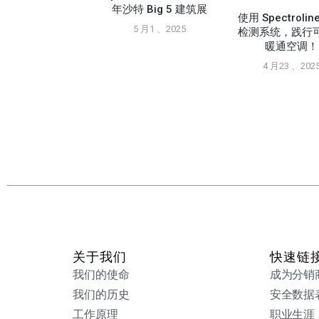
年沙特 Big 5 建筑展
使用 Spectroli
5 月1 、2025
检测系统，践行
暖通空调！
pic Supply 贸易展
点展示A2L 工具
4 月23 、202
11 月26 、2024
关于我们
快速链
我们的使命
成为分销
我们的历史
安全数据
工作原理
职业生涯