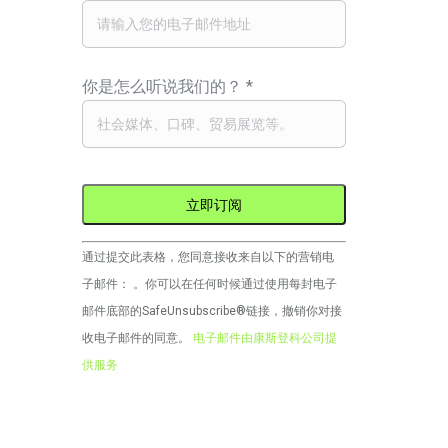
你是怎么听说我们的？
*
Constant
通过提交此表格，您同意接收来自以下的营销电
Contact
子邮件： 。你可以在任何时候通过使用每封电子
的
邮件底部的SafeUnsubscribe®链接，撤销你对接
使
收电子邮件的同意。
电子邮件由康斯登科公司提
用。
供服务
请
将
此