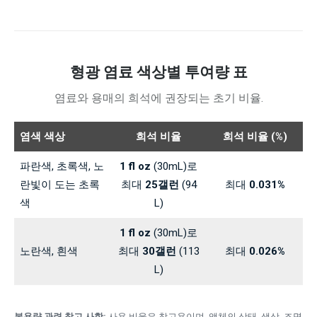
형광 염료 색상별 투여량 표
염료와 용매의 희석에 권장되는 초기 비율.
염색 색상
희석 비율
희석 비율 (%)
파란색, 초록색, 노
1 fl oz
(30mL)로
란빛이 도는 초록
최대
25갤런
(94
최대
0.031%
색
L)
1 fl oz
(30mL)로
노란색, 흰색
최대
30갤런
(113
최대
0.026%
L)
복용량 관련 참고 사항:
사용 비율은 참고용이며, 액체의 상태, 색상, 조명