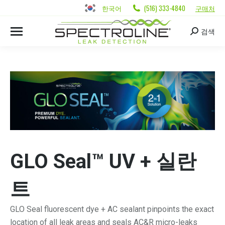
한국어
(516) 333-4840
구매처
검색
GLO Seal™ UV + 실란
트
GLO Seal fluorescent dye + AC sealant pinpoints the exact
location of all leak areas and seals AC&R micro-leaks