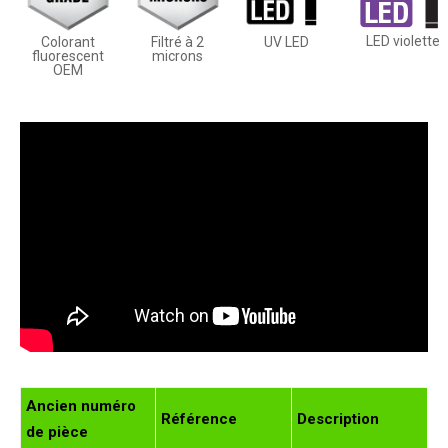
LED violette
Colorant
Filtré à 2
UV LED
fluorescent
microns
OEM
Ancien numéro
Référence
Description
de pièce