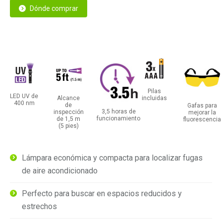
Dónde comprar
Pilas
LED UV de
Alcance
incluidas
400 nm
de
Gafas para
3,5 horas de
inspección
mejorar la
funcionamiento
de 1,5 m
fluorescencia
(5 pies)
Lámpara económica y compacta para localizar fugas
de aire acondicionado
Perfecto para buscar en espacios reducidos y
estrechos