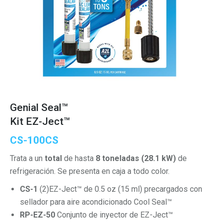
Genial Seal™
Kit EZ-Ject™
CS-100CS
Trata a un
total
de hasta
8 toneladas (28.1 kW)
de
refrigeración. Se presenta en caja a todo color.
CS-1
(2)EZ-Ject™ de 0.5 oz (15 ml) precargados con
sellador para aire acondicionado Cool Seal™
RP-EZ-50
Conjunto de inyector de EZ-Ject™