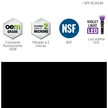
• SPI-VLOG44
Luz violeta
LED
Colorante
Filtrado a 2
NSF
fluorescente
micras
OEM