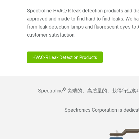
Spectroline HVAC/R leak detection products and di
approved and made to find hard to find leaks. We h
from leak detection lamps and fluorescent dyes to
customer satisfaction.
HVAC/R Leak Detection Products
®
Spectroline
尖端的、高质量的、获得行业奖
Spectronics Corporation is dedica