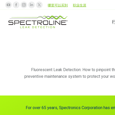
哪里可以买到
职业生涯
Fluorescent Leak Detection: How to pinpoint t
preventive maintenance system to protect your wor
For over 65 years, Spectronics Corporation has e