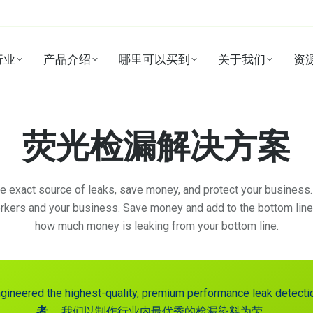
行业
产品介绍
哪里可以买到
关于我们
资
荧光检漏解决方案
he exact source of leaks, save money, and protect your busines
kers and your business. Save money and add to the bottom line.
how much money is leaking from your bottom line.
ngineered the highest-quality, premium performance leak detecti
者。
我们以制作行业内最优秀的检漏染料为荣。