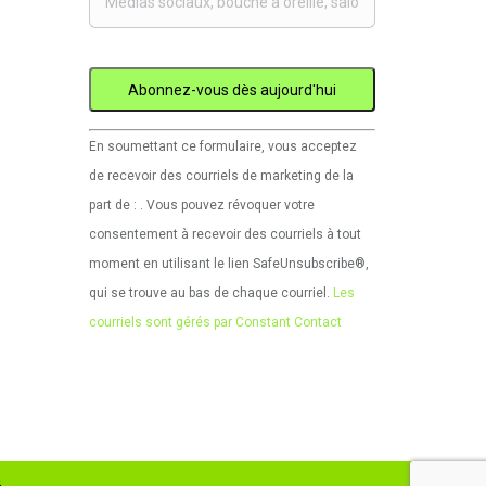
Utilisation
En soumettant ce formulaire, vous acceptez
de
de recevoir des courriels de marketing de la
Constant
part de : . Vous pouvez révoquer votre
Contact.
consentement à recevoir des courriels à tout
Veuillez
moment en utilisant le lien SafeUnsubscribe®,
laisser
qui se trouve au bas de chaque courriel.
Les
ce
courriels sont gérés par Constant Contact
champ
vide.