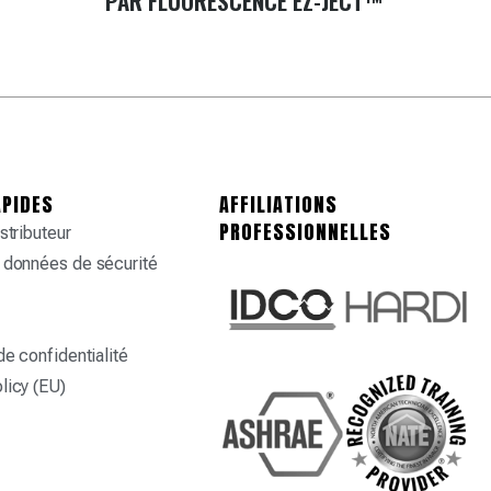
PAR FLUORESCENCE EZ-JECT™
APIDES
AFFILIATIONS
PROFESSIONNELLES
stributeur
 données de sécurité
de confidentialité
licy (EU)