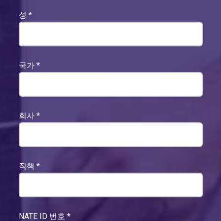
성
*
국가
*
회사
*
직책
*
NATE ID 번호
*