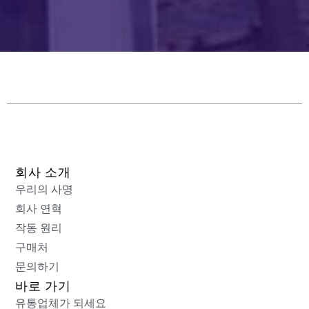
드
는
비
워
두
십
시
오.
회사 소개
우리의 사명
회사 연혁
작동 원리
구매처
문의하기
바로 가기
유통업체가 되세요