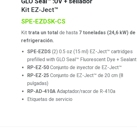
GLO Seal™ :UV + sellador
Kit EZ-Ject™
SPE-EZDSK-CS
Kit
trata un total
de hasta
7 toneladas (24,6 kW) de
refrigeración.
SPE-EZDS
(2) 0.5 oz (15 ml) EZ-Ject™ cartridges
prefilled with GLO Seal™ Fluorescent Dye + Sealant
RP-EZ-50
Conjunto de inyector de EZ-Ject™
RP-EZ-25
Conjunto de EZ-Ject™ de 20 cm (8
pulgadas)
RP-AD-410A
Adaptador/racor de R-410a
Etiquetas de servicio