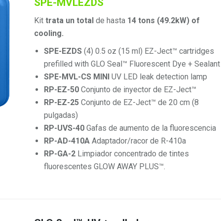
SPE-MVLEZDS
Kit
trata un total
de hasta
14 tons (49.2kW) of
cooling.
SPE-EZDS
(4) 0.5 oz (15 ml) EZ-Ject™ cartridges
prefilled with GLO Seal™ Fluorescent Dye + Sealant
SPE-MVL-CS MINI
UV LED leak detection lamp
RP-EZ-50
Conjunto de inyector de EZ-Ject™
RP-EZ-25
Conjunto de EZ-Ject™ de 20 cm (8
pulgadas)
RP-UVS-40
Gafas de aumento de la fluorescencia
RP-AD-410A
Adaptador/racor de R-410a
RP-GA-2
Limpiador concentrado de tintes
fluorescentes GLOW AWAY PLUS™.