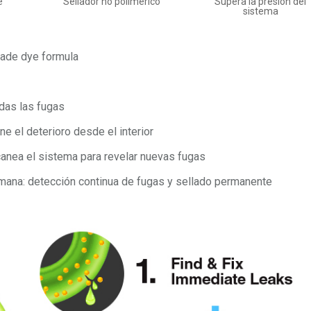
e
Sellador no polimérico
Supera la presión del
sistema
rade dye formula
odas las fugas
ne el deterioro desde el interior
canea el sistema para revelar nuevas fugas
semana: detección continua de fugas y sellado permanente