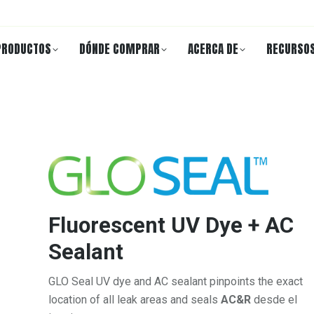
PRODUCTOS
DÓNDE COMPRAR
ACERCA DE
RECURSO
Fluorescent UV Dye + AC
Sealant
GLO Seal UV dye and AC sealant pinpoints the exact
location of all leak areas and seals
AC&R
desde el